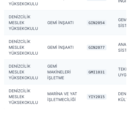
İNGİLİ
YÜKSEKOKULU
DENİZCİLİK
GEMİ 
MESLEK
GEMİ İNŞAATI
GIN2054
SİSTE
YÜKSEKOKULU
DENİZCİLİK
ANA T
MESLEK
GEMİ İNŞAATI
GIN2077
SİSTE
YÜKSEKOKULU
DENİZCİLİK
GEMİ
TEKNİ
MESLEK
MAKİNELERİ
GMI1031
UYGU
YÜKSEKOKULU
İŞLETME
DENİZCİLİK
MARİNA VE YAT
DENİZ
MESLEK
YIY2015
İŞLETMECİLİĞİ
KÜLT
YÜKSEKOKULU