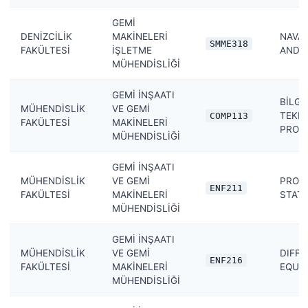
GEMİ
DENİZCİLİK
MAKİNELERİ
NAVA
SMME318
FAKÜLTESİ
İŞLETME
AND S
MÜHENDİSLİĞİ
GEMİ İNŞAATI
BİLGİ
MÜHENDİSLİK
VE GEMİ
TEKNO
COMP113
FAKÜLTESİ
MAKİNELERİ
PROG
MÜHENDİSLİĞİ
GEMİ İNŞAATI
MÜHENDİSLİK
VE GEMİ
PROBA
ENF211
FAKÜLTESİ
MAKİNELERİ
STATI
MÜHENDİSLİĞİ
GEMİ İNŞAATI
MÜHENDİSLİK
VE GEMİ
DIFFE
ENF216
FAKÜLTESİ
MAKİNELERİ
EQUA
MÜHENDİSLİĞİ