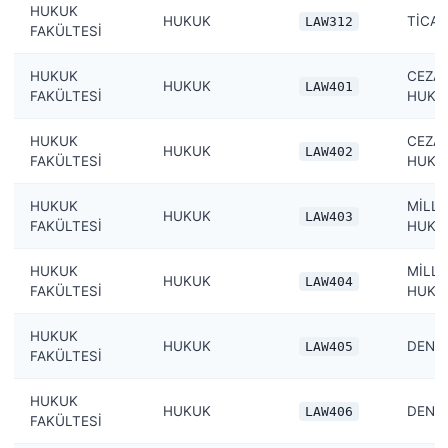
HUKUK
HUKUK
TİCAR
LAW312
FAKÜLTESİ
HUKUK
CEZA
HUKUK
LAW401
FAKÜLTESİ
HUKUK
HUKUK
CEZA
HUKUK
LAW402
FAKÜLTESİ
HUKUK
HUKUK
MİLLE
HUKUK
LAW403
FAKÜLTESİ
HUKUK
HUKUK
MİLLE
HUKUK
LAW404
FAKÜLTESİ
HUKUK
HUKUK
HUKUK
DENİZ
LAW405
FAKÜLTESİ
HUKUK
HUKUK
DENİZ
LAW406
FAKÜLTESİ