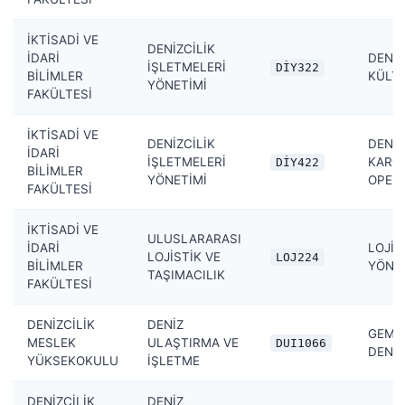
İKTİSADİ VE
DENİZCİLİK
İDARİ
DENİZ
İŞLETMELERİ
DİY322
BİLİMLER
KÜLT
YÖNETİMİ
FAKÜLTESİ
İKTİSADİ VE
DENİZCİLİK
DENİZ
İDARİ
İŞLETMELERİ
KARG
DİY422
BİLİMLER
YÖNETİMİ
OPER
FAKÜLTESİ
İKTİSADİ VE
ULUSLARARASI
İDARİ
LOJİS
LOJİSTİK VE
LOJ224
BİLİMLER
YÖNT
TAŞIMACILIK
FAKÜLTESİ
DENİZCİLİK
DENİZ
GEMİ 
MESLEK
ULAŞTIRMA VE
DUI1066
DENG
YÜKSEKOKULU
İŞLETME
DENİZCİLİK
DENİZ