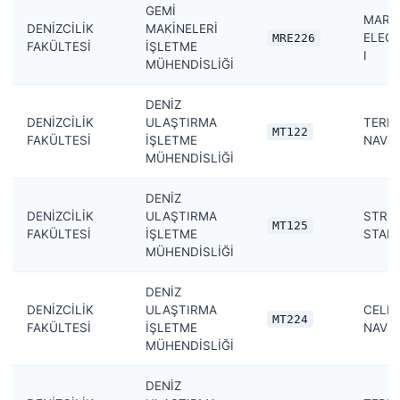
GEMİ
MARI
DENİZCİLİK
MAKİNELERİ
ELEC
MRE226
FAKÜLTESİ
İŞLETME
I
MÜHENDİSLİĞİ
DENİZ
DENİZCİLİK
ULAŞTIRMA
TERR
MT122
FAKÜLTESİ
İŞLETME
NAVIG
MÜHENDİSLİĞİ
DENİZ
DENİZCİLİK
ULAŞTIRMA
STRU
MT125
FAKÜLTESİ
İŞLETME
STABI
MÜHENDİSLİĞİ
DENİZ
DENİZCİLİK
ULAŞTIRMA
CELES
MT224
FAKÜLTESİ
İŞLETME
NAVIG
MÜHENDİSLİĞİ
DENİZ