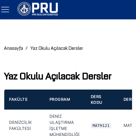
Anasayfa
Yaz Okulu Açılacak Dersler
Yaz Okulu Açılacak Dersler
DERS
FAKÜLTE
PROGRAM
DERS 
KODU
DENİZ
DENİZCİLİK
ULAŞTIRMA
MATHE
MATH121
FAKÜLTESİ
İŞLETME
MÜHENDİSLİĞİ