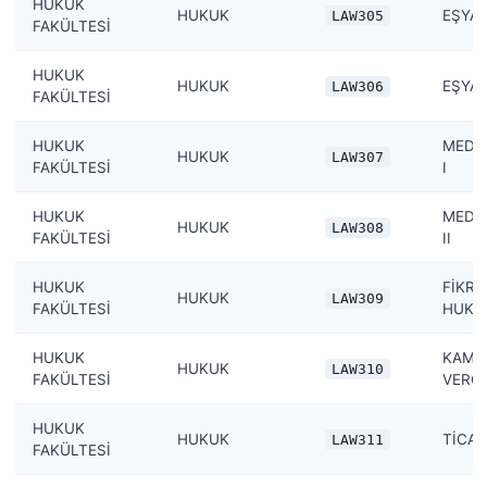
HUKUK
HUKUK
EŞYA 
LAW305
FAKÜLTESİ
HUKUK
HUKUK
EŞYA 
LAW306
FAKÜLTESİ
HUKUK
MEDE
HUKUK
LAW307
FAKÜLTESİ
I
HUKUK
MEDE
HUKUK
LAW308
FAKÜLTESİ
II
HUKUK
FİKRİ
HUKUK
LAW309
FAKÜLTESİ
HUKU
HUKUK
KAMU 
HUKUK
LAW310
FAKÜLTESİ
VERG
HUKUK
HUKUK
TİCAR
LAW311
FAKÜLTESİ