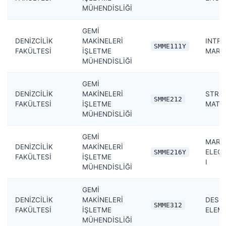
MÜHENDİSLİĞİ
GEMİ
DENİZCİLİK
MAKİNELERİ
INTR
SMME111Y
FAKÜLTESİ
İŞLETME
MARIN
MÜHENDİSLİĞİ
GEMİ
DENİZCİLİK
MAKİNELERİ
STRE
SMME212
FAKÜLTESİ
İŞLETME
MATE
MÜHENDİSLİĞİ
GEMİ
MARI
DENİZCİLİK
MAKİNELERİ
ELEC
SMME216Y
FAKÜLTESİ
İŞLETME
I
MÜHENDİSLİĞİ
GEMİ
DENİZCİLİK
MAKİNELERİ
DESIG
SMME312
FAKÜLTESİ
İŞLETME
ELEM
MÜHENDİSLİĞİ