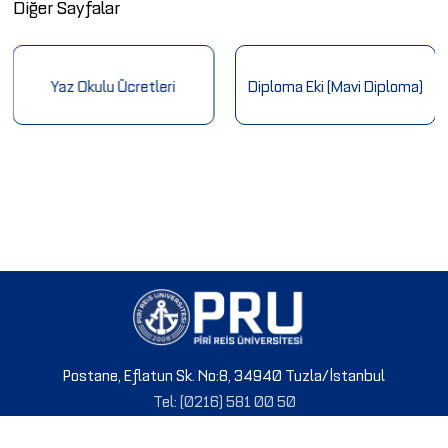
Diğer Sayfalar
Yaz Okulu Ücretleri
Diploma Eki (Mavi Diploma)
Postane, Eflatun Sk. No:8, 34940 Tuzla/İstanbul
Tel: (0216) 581 00 50