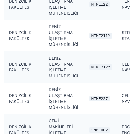
DENİZCİLİK
ULAŞTIRMA
TERR
MTME122
FAKÜLTESİ
İŞLETME
NAVIG
MÜHENDİSLİĞİ
DENİZ
DENİZCİLİK
ULAŞTIRMA
STRU
MTME211Y
FAKÜLTESİ
İŞLETME
STABI
MÜHENDİSLİĞİ
DENİZ
DENİZCİLİK
ULAŞTIRMA
CELES
MTME212Y
FAKÜLTESİ
İŞLETME
NAVIG
MÜHENDİSLİĞİ
DENİZ
DENİZCİLİK
ULAŞTIRMA
CELES
MTME227
FAKÜLTESİ
İŞLETME
NAVIG
MÜHENDİSLİĞİ
GEMİ
DENİZCİLİK
MAKİNELERİ
PROP
SMME002
FAKÜLTESİ
İŞLETME
ENGI