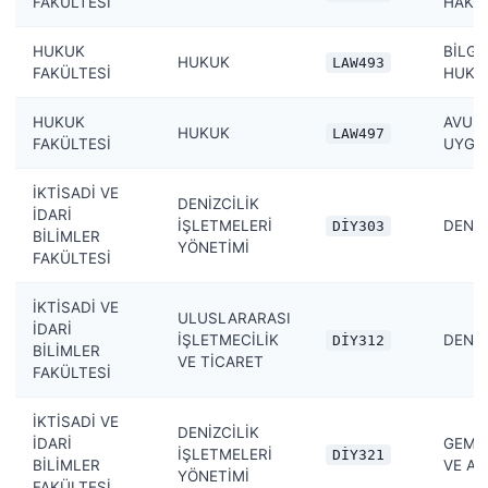
FAKÜLTESİ
HAKL
HUKUK
BİLGİ
HUKUK
LAW493
FAKÜLTESİ
HUKU
HUKUK
AVUK
HUKUK
LAW497
FAKÜLTESİ
UYGU
İKTİSADİ VE
DENİZCİLİK
İDARİ
İŞLETMELERİ
DENİZ
DİY303
BİLİMLER
YÖNETİMİ
FAKÜLTESİ
İKTİSADİ VE
ULUSLARARASI
İDARİ
İŞLETMECİLİK
DENİ
DİY312
BİLİMLER
VE TİCARET
FAKÜLTESİ
İKTİSADİ VE
DENİZCİLİK
İDARİ
GEMİ 
İŞLETMELERİ
DİY321
BİLİMLER
VE AL
YÖNETİMİ
FAKÜLTESİ