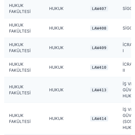
HUKUK
HUKUK
SİGOR
LAW407
FAKÜLTESİ
HUKUK
HUKUK
SİGOR
LAW408
FAKÜLTESİ
HUKUK
İCRA 
HUKUK
LAW409
FAKÜLTESİ
I
HUKUK
İCRA 
HUKUK
LAW410
FAKÜLTESİ
II
İŞ VE
HUKUK
HUKUK
GÜVEN
LAW413
FAKÜLTESİ
HUKU
İŞ VE
HUKUK
GÜVEN
HUKUK
LAW414
FAKÜLTESİ
(SOSY
HUKU