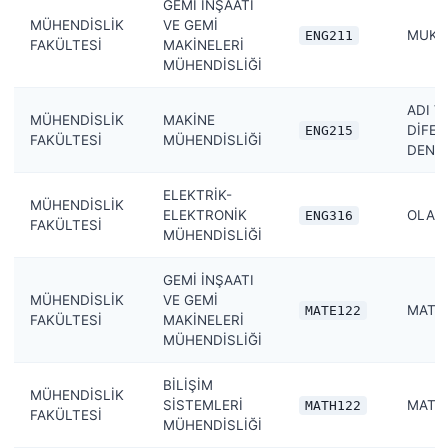
GEMİ İNŞAATI
MÜHENDİSLİK
VE GEMİ
MUKA
ENG211
FAKÜLTESİ
MAKİNELERİ
MÜHENDİSLİĞİ
ADI V
MÜHENDİSLİK
MAKİNE
DİFER
ENG215
FAKÜLTESİ
MÜHENDİSLİĞİ
DENK
ELEKTRİK-
MÜHENDİSLİK
ELEKTRONİK
OLASI
ENG316
FAKÜLTESİ
MÜHENDİSLİĞİ
GEMİ İNŞAATI
MÜHENDİSLİK
VE GEMİ
MATEM
MATE122
FAKÜLTESİ
MAKİNELERİ
MÜHENDİSLİĞİ
BİLİŞİM
MÜHENDİSLİK
SİSTEMLERİ
MATEM
MATH122
FAKÜLTESİ
MÜHENDİSLİĞİ