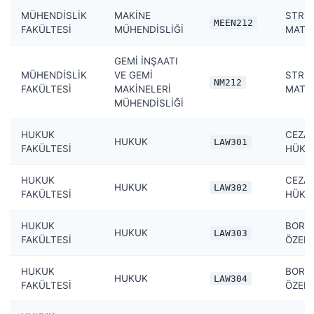
MÜHENDİSLİK
MAKİNE
STRE
MEEN212
FAKÜLTESİ
MÜHENDİSLİĞİ
MATE
GEMİ İNŞAATI
MÜHENDİSLİK
VE GEMİ
STRE
NM212
FAKÜLTESİ
MAKİNELERİ
MATE
MÜHENDİSLİĞİ
HUKUK
CEZA
HUKUK
LAW301
FAKÜLTESİ
HÜKÜ
HUKUK
CEZA
HUKUK
LAW302
FAKÜLTESİ
HÜKÜM
HUKUK
BORÇ
HUKUK
LAW303
FAKÜLTESİ
ÖZEL 
HUKUK
BORÇ
HUKUK
LAW304
FAKÜLTESİ
ÖZEL 