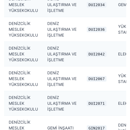
MESLEK
ULAŞTIRMA VE
GEMİ
DUI2034
YÜKSEKOKULU
İŞLETME
DENİZCİLİK
DENİZ
YÜK İ
MESLEK
ULAŞTIRMA VE
DUI2036
STABİL
YÜKSEKOKULU
İŞLETME
DENİZCİLİK
DENİZ
MESLEK
ULAŞTIRMA VE
ELEKT
DUI2042
YÜKSEKOKULU
İŞLETME
DENİZCİLİK
DENİZ
YÜK İ
MESLEK
ULAŞTIRMA VE
DUI2067
STABİL
YÜKSEKOKULU
İŞLETME
DENİZCİLİK
DENİZ
MESLEK
ULAŞTIRMA VE
ELEKT
DUI2071
YÜKSEKOKULU
İŞLETME
DENİZCİLİK
DENİZ
MESLEK
GEMİ İNŞAATI
GIN2017