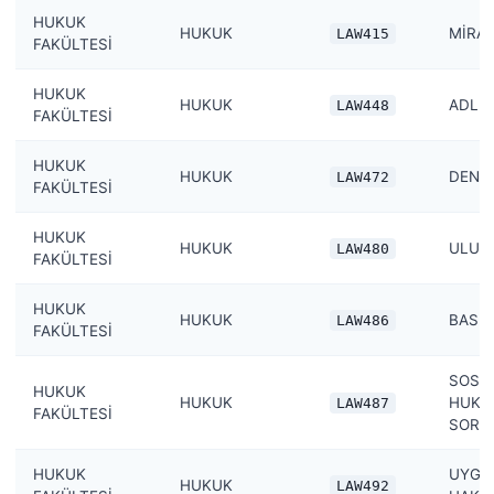
HUKUK
HUKUK
MİRA
LAW415
FAKÜLTESİ
HUKUK
HUKUK
ADLI 
LAW448
FAKÜLTESİ
HUKUK
HUKUK
DENİZ
LAW472
FAKÜLTESİ
HUKUK
HUKUK
ULUS
LAW480
FAKÜLTESİ
HUKUK
HUKUK
BASIN
LAW486
FAKÜLTESİ
SOSY
HUKUK
HUKUK
HUKU
LAW487
FAKÜLTESİ
SORU
HUKUK
UYGU
HUKUK
LAW492