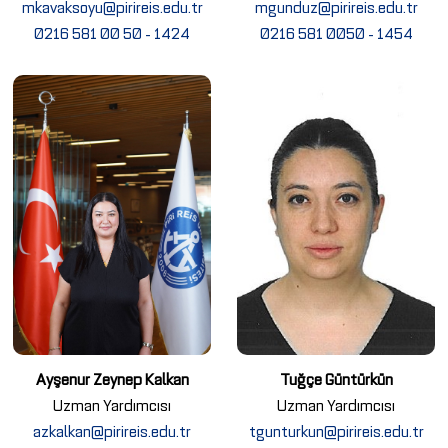
mkavaksoyu@pirireis.edu.tr
mgunduz@pirireis.edu.tr
0216 581 00 50 - 1424
0216 581 0050 - 1454
Ayşenur Zeynep Kalkan
Tuğçe Güntürkün
Uzman Yardımcısı
Uzman Yardımcısı
azkalkan@pirireis.edu.tr
tgunturkun@pirireis.edu.tr