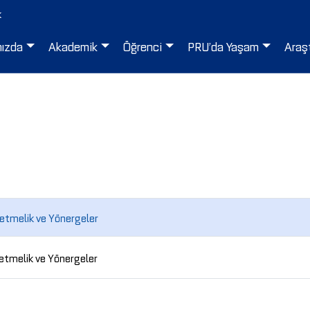
k
mızda
Akademik
Öğrenci
PRU’da Yaşam
Araş
etmelik ve Yönergeler
etmelik ve Yönergeler