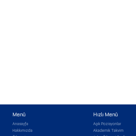
Menü
Hızlı Menü
Anasayfa
Açık Pozisyonlar
Hakkımızda
Akademik Takvim