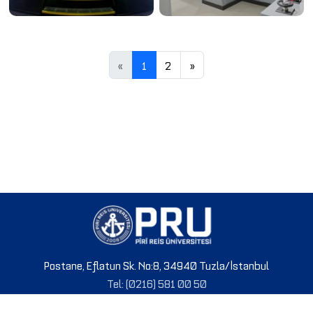
«
1
2
»
Postane, Eflatun Sk. No:8, 34940 Tuzla/İstanbul
Tel: (0216) 581 00 50