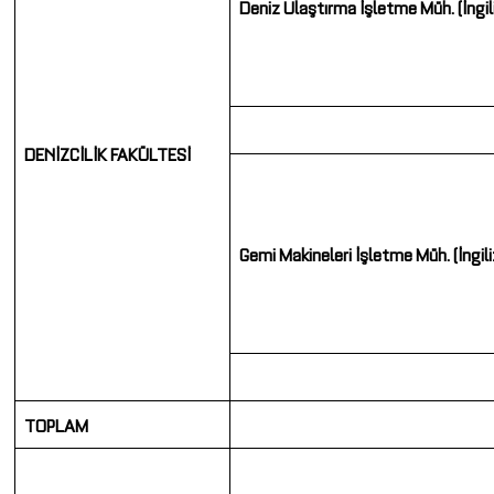
Deniz Ulaştırma İşletme Müh.
(İngi
DENİZCİLİK FAKÜLTESİ
Gemi Makineleri
İşletme Müh.
(İngil
TOPLAM