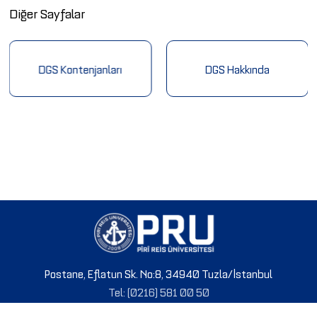
Diğer Sayfalar
DGS Kontenjanları
DGS Hakkında
Postane, Eflatun Sk. No:8, 34940 Tuzla/İstanbul
Tel: (0216) 581 00 50