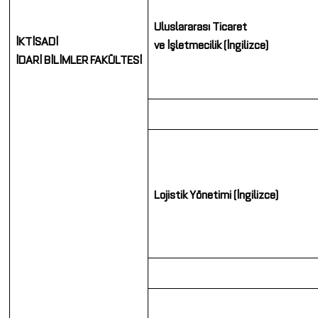
Uluslararası Ticaret
İKTİSADİ
ve
İşletmecilik
(İngilizce)
İDARİ
BİLİMLER
FAKÜLTESİ
Lojistik Yönetimi (İngilizce)