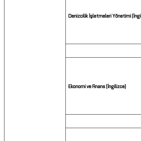
Denizcilik
İşletmeleri
Yönetimi
(İngi
Ekonomi ve
Finans (İngilizce)