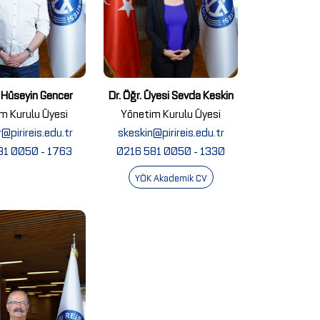
. Hüseyin Gencer
Dr. Öğr. Üyesi Sevda Keskin
m Kurulu Üyesi
Yönetim Kurulu Üyesi
@pirireis.edu.tr
skeskin@pirireis.edu.tr
81 0050 - 1763
0216 581 0050 - 1330
YÖK Akademik CV