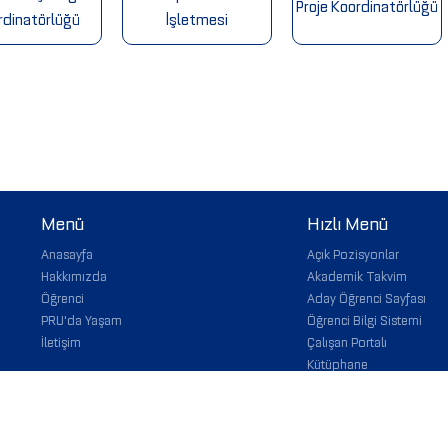
Proje Koordinatörlüğü
rdinatörlüğü
İşletmesi
Menü
Hızlı Menü
Anasayfa
Açık Pozisyonlar
Hakkımızda
Akademik Takvim
Öğrenci
Aday Öğrenci Sayfası
PRU'da Yaşam
Öğrenci Bilgi Sistemi
İletişim
Çalışan Portalı
Kütüphane
Staj Başvuru
Web Mail
İhaleler