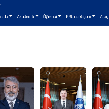
k
mızda
Akademik
Öğrenci
PRU’da Yaşam
Araş