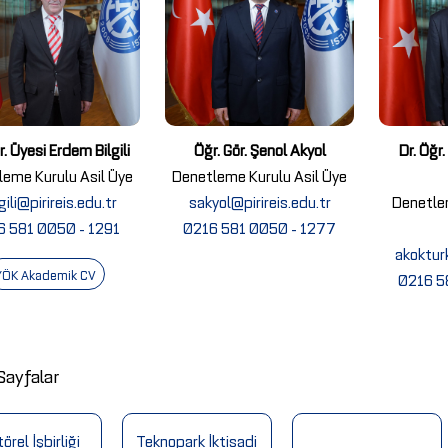
r. Üyesi Erdem Bilgili
Öğr. Gör. Şenol Akyol
Dr. Öğr
leme Kurulu Asil Üye
Denetleme Kurulu Asil Üye
gili@pirireis.edu.tr
sakyol@pirireis.edu.tr
Denetle
6 581 0050 - 1291
0216 581 0050 - 1277
akokturk
YÖK Akademik CV
0216 5
Sayfalar
örel İşbirliği
Teknopark İktisadi