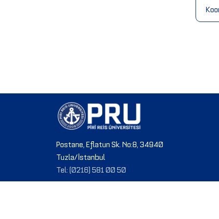
Koordinatörlüğü
Koo
Postane, Eflatun Sk. No:8, 34940
Tuzla/İstanbul
Tel: (0216) 581 00 50