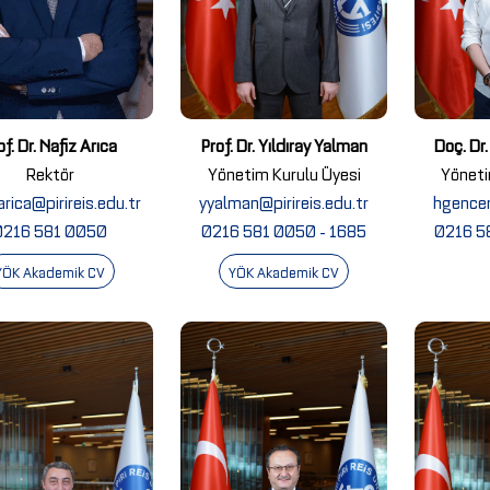
of. Dr. Nafiz Arıca
Prof. Dr. Yıldıray Yalman
Doç. Dr
Rektör
Yönetim Kurulu Üyesi
Yöneti
arica@pirireis.edu.tr
yyalman@pirireis.edu.tr
hgencer
0216 581 0050
0216 581 0050 - 1685
0216 5
YÖK Akademik CV
YÖK Akademik CV