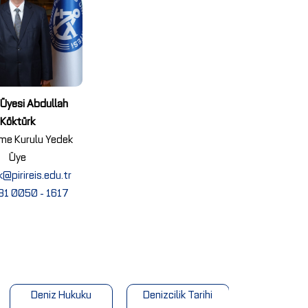
. Üyesi Abdullah
Köktürk
me Kurulu Yedek
Üye
@pirireis.edu.tr
81 0050 - 1617
Deniz Hukuku
Denizcilik Tarihi
Uluslararası