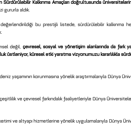
’in Sürdürülebilir Kalkınma Amaçları doğrultusunda üniversitelerin
 gururla aldık.
değerlendirildiği bu prestijli listede, sürdürülebilir kalkınma
k.
msel değil,
çevresel, sosyal ve yönetişim alanlarında da fark 
uluk üstleniyor, küresel etki yaratma vizyonumuzu kararlılıkla sür
e deniz yaşamının korunmasına yönelik araştırmalarıyla Dünya Üniv
eşitlilik ve çevresel farkındalık faaliyetleriyle Dünya Üniversitel
ketimi ve altyapı hizmetlerine yönelik uygulamalarıyla Dünya Üniv