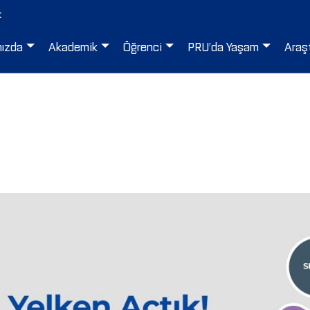
k
mızda
Akademik
Öğrenci
PRU’da Yaşam
Araş