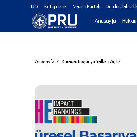
OİS
Kütüphane
Mezun Portalı
Sürdürülebilirli
Anasayfa
Hakkı
Anasayfa
Küresel Başarıya Yelken Açtık