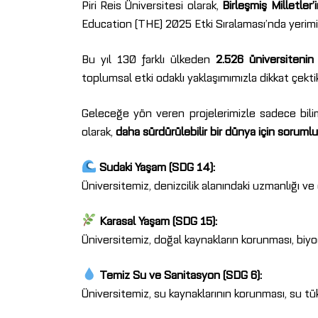
Piri Reis Üniversitesi olarak,
Birleşmiş Milletler
Education (THE) 2025 Etki Sıralaması’nda yerimizi
Bu yıl 130 farklı ülkeden
2.526 üniversitenin
toplumsal etki odaklı yaklaşımımızla dikkat çekti
Geleceğe yön veren projelerimizle sadece bili
olarak,
daha sürdürülebilir bir dünya için soruml
Sudaki Yaşam (SDG 14):
Üniversitemiz, denizcilik alanındaki uzmanlığı v
Karasal Yaşam (SDG 15):
Üniversitemiz, doğal kaynakların korunması, biyoç
Temiz Su ve Sanitasyon (SDG 6):
Üniversitemiz, su kaynaklarının korunması, su tü