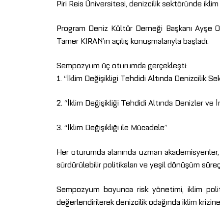
Piri Reis Üniversitesi, denizcilik sektöründe ikli
Program Deniz Kültür Derneği Başkanı Ayşe O
Tamer KIRAN’ın açılış konuşmalarıyla başladı.
Sempozyum üç oturumda gerçekleşti:
1. “İklim Değişikligi Tehdidi Altında Denizcilik Se
2. “İklim Değişikliği Tehdidi Altında Denizler ve 
3. “İklim Değişikliği ile Mücadele”
Her oturumda alanında uzman akademisyenler, sektö
sürdürülebilir politikaları ve yeşil dönüşüm süreçl
Sempozyum boyunca risk yönetimi, iklim politikala
değerlendirilerek denizcilik odağında iklim krizin