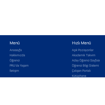
Menü
Hızlı Menü
Anasayfa
Açık Pozisyonlar
Hakkımızda
Akademik Takvim
Öğrenci
Aday Öğrenci Sayfası
PRU'da Yaşam
Öğrenci Bilgi Sistemi
İletişim
Çalışan Portalı
Kütüphane
Staj Başvuru
Web Mail
İhaleler
Deniz Ticaret Od