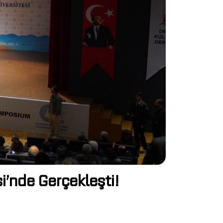
si’nde Gerçekleşti!