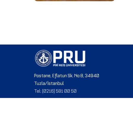
Postane, Eflatun Sk. No:8, 34940
Tuzla/İstanbul
Tel: (0216) 581 00 50
© 2024 PRU. Tüm hakları saklıdır.