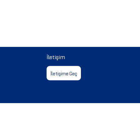
İletişim
İletişime Geç
ası
TÜDEV
Kişisel Verilerin Korunması Kanunu
Gizlilik Politikası