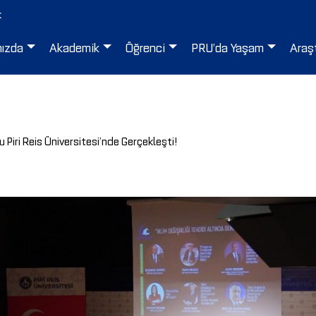
k
mızda
Akademik
Öğrenci
PRU’da Yaşam
Araş
Piri Reis Üniversitesi’nde Gerçekleşti!