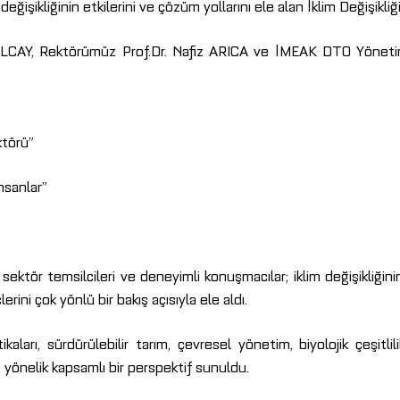
m değişikliğinin etkilerini ve çözüm yollarını ele alan İklim Değişi
LCAY, Rektörümüz Prof.Dr. Nafiz ARICA ve İMEAK DTO Yönetim
ktörü”
İnsanlar”
r temsilcileri ve deneyimli konuşmacılar; iklim değişikliğinin de
erini çok yönlü bir bakış açısıyla ele aldı.
rı, sürdürülebilir tarım, çevresel yönetim, biyolojik çeşitlilik v
e yönelik kapsamlı bir perspektif sunuldu.