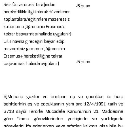
Reis Üniversitesi tarafından
-5 puan
hareketlilikle ilgili olarak düzenlenen
toplantılara/eğitimlere mazeretsiz
katılmama (öğrencinin Erasmus’a
tekrar başvurması halinde uygulanır)
Dil sınavına gireceğini beyan edip
mazeretsiz girmeme ( öğrencinin
Erasmus+ hareketliliğine tekrar
-5 puan
başvurması halinde uygulanır)
5)Muharip gaziler ve bunların eş ve çocukları ile harp
şehitlerinin eş ve çocuklarının yanı sıra 12/4/1991 tarih ve
3713 sayılı Terörle Mücadele Kanunu’nun 21. Maddesine
göre “kamu görevlilerinden yurtiçinde ve yurtdışında
görevlerini ifa ederlerken veya sıfatları kalkmış olsa bile bu