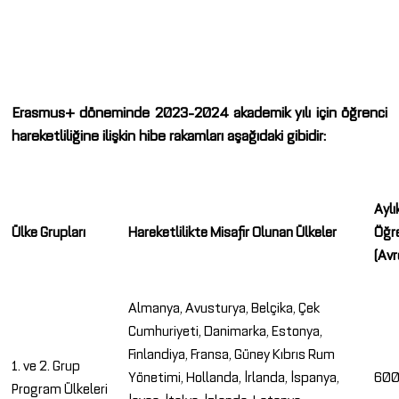
Erasmus+ döneminde 2023-2024 akademik yılı için öğrenci
hareketliliğine ilişkin hibe rakamları aşağıdaki gibidir:
Aylı
Ülke Grupları
Hareketlilikte Misafir Olunan Ülkeler
Öğr
(Avr
Almanya, Avusturya, Belçika, Çek
Cumhuriyeti, Danimarka, Estonya,
Finlandiya, Fransa, Güney Kıbrıs Rum
1. ve 2. Grup
Yönetimi, Hollanda, İrlanda, İspanya,
60
Program Ülkeleri