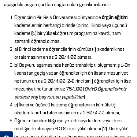
aşağıdaki asgari şartları sağlamaları gerekmektedir:
Öğrencinin Piri Reis Üniversitesi bünyesinde
örgün eğitim
kademelerinin herhangi birinde (birinci, ikinci veya üçüncü
kademe)(1) bir yükseköğretim programına kayıtlı, tam
zamanlı öğrenci olması,
a) Birinci kademe öğrencilerinin kümülatif akademik not
ortalamasının en az 2.20/4.00 olması,
b) Başvuru aşamasında henüz transkripti oluşmamış 1-Ön
lisanstan geçiş yapan öğrenciler için ön lisans mezuniyet
notunun en az 2.20/4.00; 2-Birinci sınıf öğrencileri için lise
mezuniyet notunun en az 75/100 (
DMYO Öğrencilerimiz
sadece staj başvurusu yapabilirler
)
c) İkinci ve üçüncü kademe öğrencilerinin kümülatif
akademik not ortalamasının en az 2.50/4.00 olması,
Öğrenim hareketliliği için yeterli sayıda ders veya ders
niteliğinde olmayan ECTS kredi yükü olması (2). Ders yükü
bulunmayan, örneğin tez dönemine geçen yüksek lisans ve