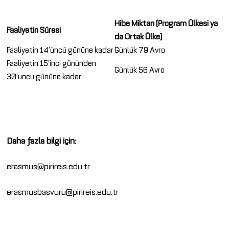
Hibe Miktarı (Program Ülkesi ya
Faaliyetin Süresi
da Ortak Ülke)
Faaliyetin 14’üncü gününe kadar
Günlük 79 Avro
Faaliyetin 15’inci gününden
Günlük 56 Avro
30’uncu gününe kadar
Daha fazla bilgi için:
erasmus@pirireis.edu.tr
erasmusbasvuru@pirireis.edu.tr