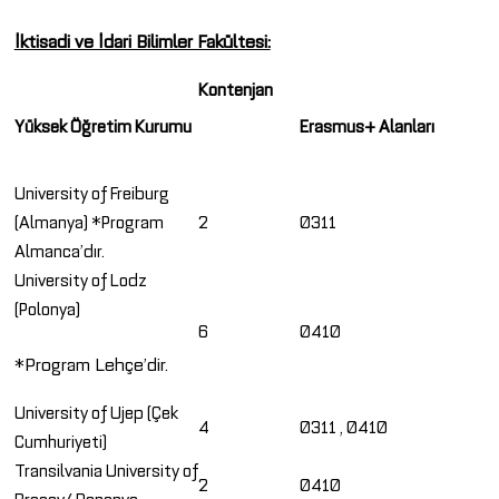
İktisadi ve İdari Bilimler Fakültesi:
Kontenjan
Yüksek Öğretim Kurumu
Erasmus+ Alanları
University of Freiburg
(Almanya) *Program
2
0311
Almanca’dır.
University of Lodz
(Polonya)
6
0410
*Program Lehçe’dir.
University of Ujep (Çek
4
0311 , 0410
Cumhuriyeti)
Transilvania University of
2
0410
Brasov/ Ronanya