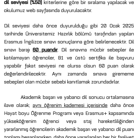
dil seviyesi (%50)
kriterlerine göre bir sıralama yapılacak ve
okulumuz web sayfasında duyurulacaktır.
Dil seviyesi daha önce duyurulduğu gibi 20 Ocak 2025
tarihinde Üniversitemiz Hazırlık bölümü tarafından yapılan
Erasmus İngilizce sınavı sonuçlarına göre belirlenecektir. Dil
sınavı barajı
60 puandır
. Dil sınavına mücbir sebepler ile
katılamayan öğrenciler, B1 ve üstü sertifika ile başvuru
yapabilir fakat seviyesi ne olursa olsun 60 puan olarak
değerlendirilecektir. Aynı zamanda sınava girememe
sebepleri olan mücbir sebebi kanıtlamak zorundadırlar.
Akademik başarı ve yabancı dil sonucu ortalamasına
ilave olarak;
aynı öğrenim kademesi içerisinde
daha önce
Hayat boyu Öğrenme Programı veya Erasmus+ kapsamında
yükseköğrenim öğrenci veya staj hareketliliğinden
yararlanmış öğrencilerin akademik başarı ve yabancı dil puanı
toplamı hesaplanırken, daha önce yararlanılan
her bir faaliyet