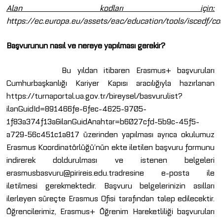
Alan kodları için:
https://ec.europa.eu/assets/eac/education/tools/iscedf/c
Başvurunun nasıl ve nereye yapılması gerekir?
Bu yıldan itibaren Erasmus+ başvuruları
Cumhurbaşkanlığı Kariyer Kapısı aracılığıyla hazırlanan
https://turnaportal.ua.gov.tr/bireysel/basvurulist?
ilanGuidId=891466fe-6fec-4625-9705-
1f83a374f13a&ilanGuidAnahtar=b6027cfd-5b9c-45f5-
a729-56c451c1a817
üzerinden yapılması ayrıca okulumuz
Erasmus Koordinatörlüğü’nün ekte iletilen başvuru formunu
indirerek doldurulması ve istenen belgeleri
erasmusbasvuru@pirireis.edu.tr
adresine e-posta ile
iletilmesi gerekmektedir. Başvuru belgelerinizin asılları
ilerleyen süreçte Erasmus Ofisi tarafından talep edilecektir.
Öğrencilerimiz, Erasmus+ Öğrenim Hareketliliği başvuruları