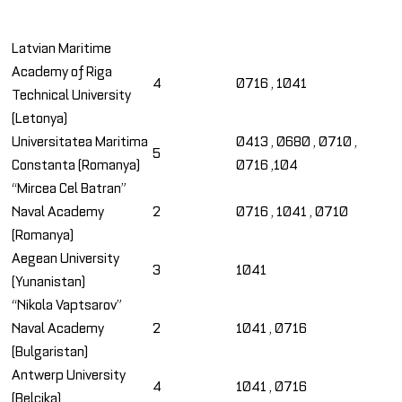
Latvian Maritime
Academy of Riga
4
0716 , 1041
Technical University
(Letonya)
Universitatea Maritima
0413 , 0680 , 0710 ,
5
Constanta (Romanya)
0716 ,104
“Mircea Cel Batran”
Naval Academy
2
0716 , 1041 , 0710
(Romanya)
Aegean University
3
1041
(Yunanistan)
“Nikola Vaptsarov”
Naval Academy
2
1041 , 0716
(Bulgaristan)
Antwerp University
4
1041 , 0716
(Belçika)