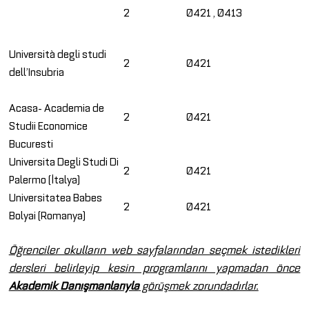
2
0421 , 0413
Università degli studi
2
0421
dell’Insubria
Acasa- Academia de
2
0421
Studii Economice
Bucuresti
Universita Degli Studi Di
2
0421
Palermo (İtalya)
Universitatea Babes
2
0421
Bolyai (Romanya)
Öğrenciler okulların web sayfalarından seçmek istedikleri
dersleri belirleyip kesin programlarını yapmadan önce
Akademik Danışmanlarıyla
görüşmek zorundadırlar.