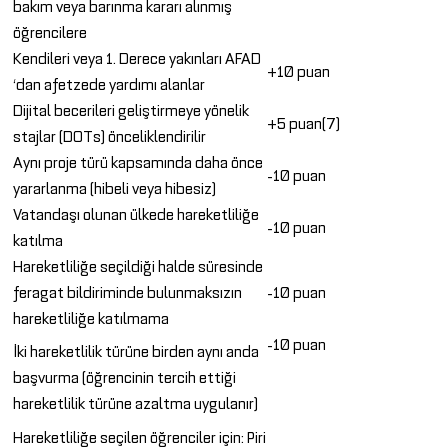
bakım veya barınma kararı alınmış
öğrencilere
Kendileri veya 1. Derece yakınları AFAD
+10 puan
‘dan afetzede yardımı alanlar
Dijital becerileri geliştirmeye yönelik
+5 puan(7)
stajlar (DOTs) önceliklendirilir
Aynı proje türü kapsamında daha önce
-10 puan
yararlanma (hibeli veya hibesiz)
Vatandaşı olunan ülkede hareketliliğe
-10 puan
katılma
Hareketliliğe seçildiği halde süresinde
feragat bildiriminde bulunmaksızın
-10 puan
hareketliliğe katılmama
-10 puan
İki hareketlilik türüne birden aynı anda
başvurma (öğrencinin tercih ettiği
hareketlilik türüne azaltma uygulanır)
Hareketliliğe seçilen öğrenciler için: Piri