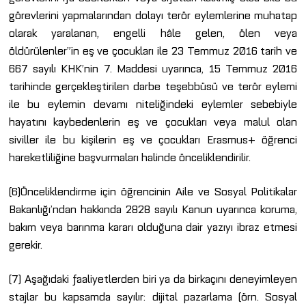
görevlerini yapmalarından dolayı terör eylemlerine muhatap
olarak yaralanan, engelli hâle gelen, ölen veya
öldürülenler”in eş ve çocukları ile 23 Temmuz 2016 tarih ve
667 sayılı KHK’nin 7. Maddesi uyarınca, 15 Temmuz 2016
tarihinde gerçekleştirilen darbe teşebbüsü ve terör eylemi
ile bu eylemin devamı niteliğindeki eylemler sebebiyle
hayatını kaybedenlerin eş ve çocukları veya malul olan
siviller ile bu kişilerin eş ve çocukları Erasmus+ öğrenci
hareketliliğine başvurmaları halinde önceliklendirilir.
(6)Önceliklendirme için öğrencinin Aile ve Sosyal Politikalar
Bakanlığı’ndan hakkında 2828 sayılı Kanun uyarınca koruma,
bakım veya barınma kararı olduğuna dair yazıyı ibraz etmesi
gerekir.
(7) Aşağıdaki faaliyetlerden biri ya da birkaçını deneyimleyen
stajlar bu kapsamda sayılır: dijital pazarlama (örn. Sosyal