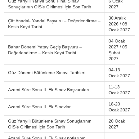
Güz Yarıyılı Yarıyıl Sonu Final Sınav
6 Ocak
Sonuçlarının OİS’e Girilmesi İçin Son Tarih
2027
30 Aralık
Çift Anadal- Yandal Başvuru – Değerlendirme –
2026 / 08
Kesin Kayıt Tarihi
Ocak 2027
04 Ocak
Bahar Dönemi Yatay Geçiş Başvuru –
2027 / 05
Değerlendirme – Kesin Kayıt Tarihi
Şubat
2027
04-13
Güz Dönemi Bütünleme Sınavı Tarihleri
Ocak 2027
11-13
Azami Süre Sonu II. Ek Sınav Başvuruları
Ocak 2027
18-20
Azami Süre Sonu II. Ek Sınavlar
Ocak 2027
Güz Yarıyılı Bütünleme Sınav Sonuçlarının
20 Ocak
OİS’e Girilmesi İçin Son Tarih
2027
Azami Süre Sonu II. Ek Sınav notlarının