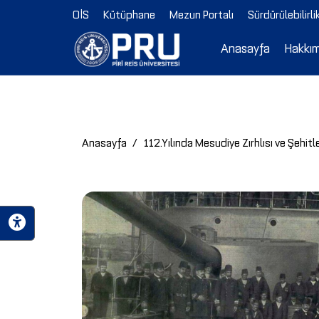
OİS
Kütüphane
Mezun Portalı
Sürdürülebilirli
Anasayfa
Hakkı
Anasayfa
112.Yılında Mesudiye Zırhlısı ve Şehitl