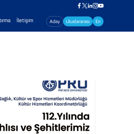
tırma
İletişim
Aday
Uluslararası
En