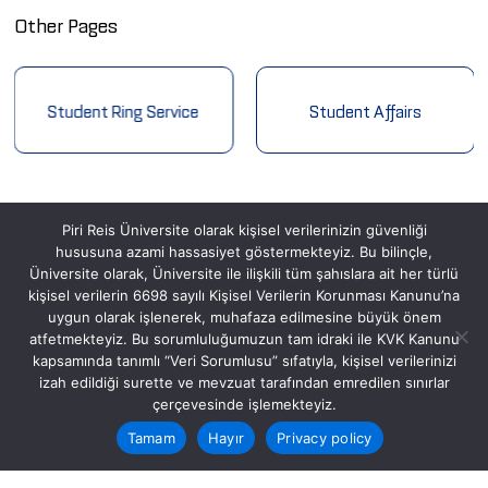
Other Pages
Student Ring Service
Student Affairs
Piri Reis Üniversite olarak kişisel verilerinizin güvenliği
hususuna azami hassasiyet göstermekteyiz. Bu bilinçle,
Üniversite olarak, Üniversite ile ilişkili tüm şahıslara ait her türlü
kişisel verilerin 6698 sayılı Kişisel Verilerin Korunması Kanunu’na
uygun olarak işlenerek, muhafaza edilmesine büyük önem
atfetmekteyiz. Bu sorumluluğumuzun tam idraki ile KVK Kanunu
kapsamında tanımlı “Veri Sorumlusu” sıfatıyla, kişisel verilerinizi
izah edildiği surette ve mevzuat tarafından emredilen sınırlar
çerçevesinde işlemekteyiz.
Postane, Eflatun Sk. No:8, 34940 Tuzla/İstanbul
Tamam
Hayır
Privacy policy
Tel: (0216) 581 00 50