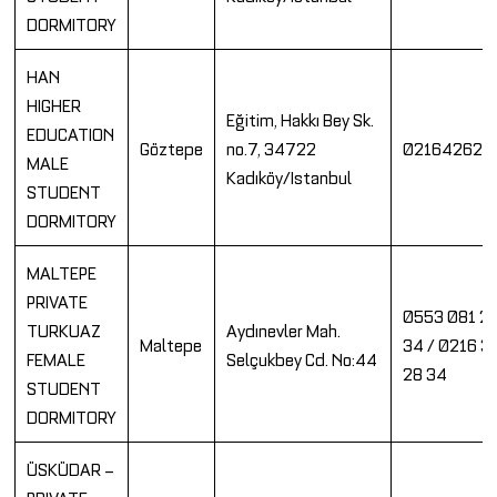
DORMITORY
HAN
HIGHER
Eğitim, Hakkı Bey Sk.
EDUCATION
Göztepe
no.7, 34722
021642624
MALE
Kadıköy/Istanbul
STUDENT
DORMITORY
MALTEPE
PRIVATE
0553 081 2
TURKUAZ
Aydınevler Mah.
Maltepe
34 / 0216 3
FEMALE
Selçukbey Cd. No:44
28 34
STUDENT
DORMITORY
ÜSKÜDAR –
PRIVATE