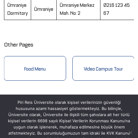
Ümraniye
Ümraniye Merkez
0216 123 45
Ümraniye
Dormitory
Mah. No: 2
67
Other Pages
Food Menu
Video Campus Tour
Piri Reis Üniversite olarak kişisel verilerinizin güvenliği
hususuna azami hassasiyet göstermekteyiz. Bu bilinçle,
Üniversite olarak, Üniversite ile ilişkili tüm şahıslara ait her türlü
kişisel verilerin 6698 sayılı Kişisel Verilerin Korunması Kanunu’na
uygun olarak işlenerek, muhafaza edilmesine büyük önem
atfetmekteyiz. Bu sorumluluğumuzun tam idraki ile KVK Kanunu