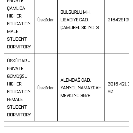
ÇAMLICA
BULGURLU MH.
HIGHER
Üsküdar
LIBADIYE CAD.
216428199
EDUCATION
ÇAMLIBEL SK. NO. 3
MALE
STUDENT
DORMITORY
ÜSKÜDAR –
PRIVATE
GÜMÜŞSU
ALEMDAĞ CAD.
HIGHER
0216 421 33
Üsküdar
YANYOL NAMAZGAH
EDUCATION
60
MEVKI NO 89/B
FEMALE
STUDENT
DORMITORY