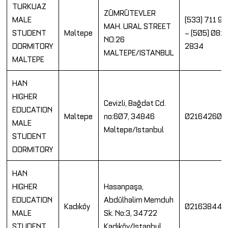
TURKUAZ
ZÜMRÜTEVLER
MALE
(533) 711 9
MAH. URAL STREET
STUDENT
Maltepe
– (505) 081
NO:26
DORMITORY
2834
MALTEPE/ISTANBUL
MALTEPE
HAN
HIGHER
Cevizli, Bağdat Cd.
EDUCATION
Maltepe
no:607, 34846
021642604
MALE
Maltepe/Istanbul
STUDENT
DORMITORY
HAN
HIGHER
Hasanpaşa,
EDUCATION
Abdülhalim Memduh
Kadıköy
021638443
MALE
Sk. No:3, 34722
STUDENT
Kadıköy/Istanbul