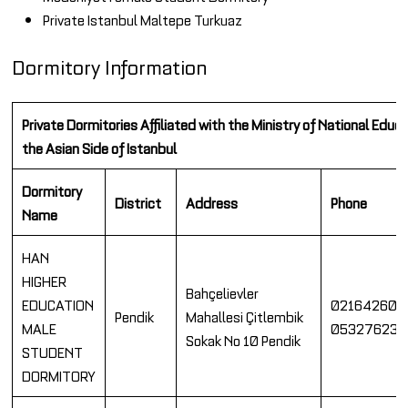
Private Istanbul Maltepe Turkuaz
Dormitory Information
Private Dormitories Affiliated with the Ministry of National Educ
the Asian Side of Istanbul
Dormitory
District
Address
Phone
Name
HAN
HIGHER
Bahçelievler
EDUCATION
021642604
Pendik
Mahallesi Çitlembik
MALE
053276239
Sokak No 10 Pendik
STUDENT
DORMITORY