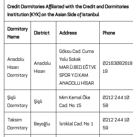
Credit Dormitories Affiliated with the Credit and Dormitories
Institution (KYK) on the Asian Side of Istanbul
Dormitory
District
Address
Phone
Name
Göksu Cad. Cuma
Anadolu
Yolu Sokak
Anadolu
02163082618-
Hisarı
MAR.Ü.BED.EĞT.VE
Hisarı
19
Dormitory
SPOR Y.O.KAM.
ANADOLU HİSAR
Şişli
Mim Kemal Öke
0212 244 10
Şişli
Dormitory
Cad. No: 15
58
Taksim
0212 244 10
Beyoğlu
İstiklal Cad. No: 1
Dormitory
59