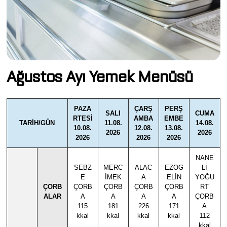
Ağustos Ayı Yemek Menüsü
PAZA
ÇARŞ
PERŞ
SALI
CUMA
RTESİ
AMBA
EMBE
TARİH/GÜN
11.08.
14.08.
10.08.
12.08.
13.08.
2026
2026
2026
2026
2026
NANE
SEBZ
MERC
ALAC
EZOG
Lİ
E
İMEK
A
ELİN
YOĞU
ÇORB
ÇORB
ÇORB
ÇORB
ÇORB
RT
ALAR
A
A
A
A
ÇORB
115
181
226
171
A
kkal
kkal
kkal
kkal
112
kkal