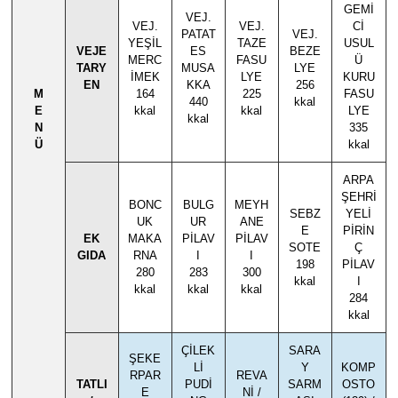
GEMİ
VEJ.
VEJ.
VEJ.
Cİ
PATAT
VEJ.
YEŞİL
TAZE
USUL
VEJE
ES
BEZE
MERC
FASU
Ü
TARY
MUSA
LYE
İMEK
LYE
KURU
EN
KKA
256
M
164
225
FASU
440
kkal
E
kkal
kkal
LYE
kkal
N
335
Ü
kkal
ARPA
ŞEHRİ
BONC
BULG
MEYH
SEBZ
YELİ
UK
UR
ANE
E
PİRİN
EK
MAKA
PİLAV
PİLAV
SOTE
Ç
GIDA
RNA
I
I
198
PİLAV
280
283
300
kkal
I
kkal
kkal
kkal
284
kkal
ÇİLEK
SARA
ŞEKE
Lİ
Y
KOMP
RPAR
REVA
TATLI
PUDİ
SARM
OSTO
E
Nİ /