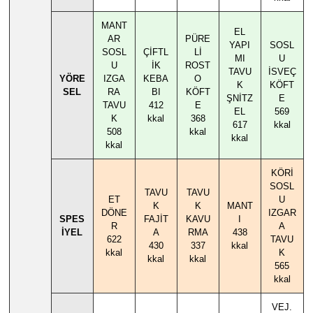
MANT
EL
AR
PÜRE
YAPI
SOSL
SOSL
ÇİFTL
Lİ
MI
U
U
İK
ROST
TAVU
İSVEÇ
YÖRE
IZGA
KEBA
O
K
KÖFT
SEL
RA
BI
KÖFT
ŞNİTZ
E
TAVU
412
E
EL
569
K
kkal
368
617
kkal
508
kkal
kkal
kkal
KÖRİ
SOSL
TAVU
TAVU
ET
U
K
K
MANT
DÖNE
IZGAR
SPES
FAJİT
KAVU
I
R
A
İYEL
A
RMA
438
622
TAVU
430
337
kkal
kkal
K
kkal
kkal
565
kkal
VEJ.