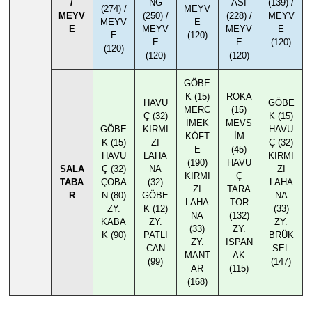
/
NG
ASI
(139) /
(274) /
MEYV
MEYV
(250) /
(228) /
MEYV
MEYV
E
E
MEYV
MEYV
E
E
(120)
E
E
(120)
(120)
(120)
(120)
GÖBE
K (15)
ROKA
HAVU
GÖBE
MERC
(15)
Ç (32)
K (15)
İMEK
MEVS
GÖBE
KIRMI
HAVU
KÖFT
İM
K (15)
ZI
Ç (32)
E
(45)
HAVU
LAHA
KIRMI
(190)
HAVU
SALA
Ç (32)
NA
ZI
KIRMI
Ç
TABA
ÇOBA
(32)
LAHA
ZI
TARA
R
N (80)
GÖBE
NA
LAHA
TOR
ZY.
K (12)
(33)
NA
(132)
KABA
ZY.
ZY.
(33)
ZY.
K (90)
PATLI
BRÜK
ZY.
ISPAN
CAN
SEL
MANT
AK
(99)
(147)
AR
(115)
(168)