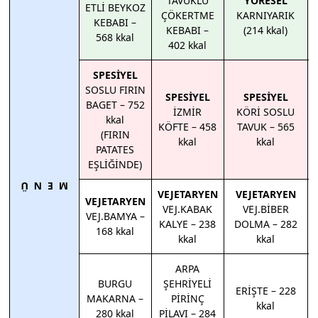
TAVUKLU
YÖRESEL
ETLİ BEYKOZ
ÇÖKERTME
KARNIYARIK
KEBABI –
KEBABI –
(214 kkal)
568 kkal
402 kkal
SPESİYEL
SOSLU FIRIN
SPESİYEL
SPESİYEL
BAGET – 752
İZMİR
KÖRİ SOSLU
kkal
KÖFTE – 458
TAVUK – 565
(FIRIN
kkal
kkal
PATATES
EŞLİĞİNDE)
M E N Ü
VEJETARYEN
VEJETARYEN
VEJETARYEN
VEJ.KABAK
VEJ.BİBER
VEJ.BAMYA –
KALYE – 238
DOLMA – 282
168 kkal
kkal
kkal
ARPA
BURGU
ŞEHRİYELİ
ERİŞTE – 228
MAKARNA –
PİRİNÇ
kkal
280 kkal
PİLAVI – 284