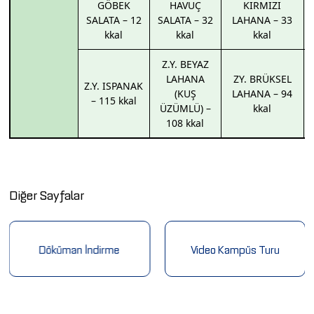
GÖBEK
HAVUÇ
KIRMIZI
SALATA – 12
SALATA – 32
LAHANA – 33
kkal
kkal
kkal
Z.Y. BEYAZ
LAHANA
ZY. BRÜKSEL
Z.Y. ISPANAK
(KUŞ
LAHANA – 94
– 115 kkal
ÜZÜMLÜ) –
kkal
108 kkal
Diğer Sayfalar
Döküman İndirme
Video Kampüs Turu