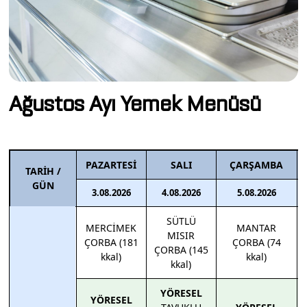
Ağustos Ayı Yemek Menüsü
PAZARTESİ
SALI
ÇARŞAMBA
TARİH /
GÜN
3.08.2026
4.08.2026
5.08.2026
SÜTLÜ
MERCİMEK
MANTAR
MISIR
ÇORBA (181
ÇORBA (74
ÇORBA (145
kkal)
kkal)
kkal)
YÖRESEL
YÖRESEL